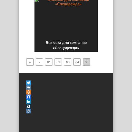
Вывеска для компании
«Спецодежда»
«
‹
61
62
63
64
65
Twitter
VK
Odnoklassniki
Facebook
LinkedIn
LiveJournal
Mail.Ru