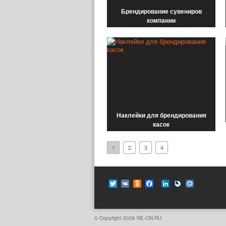
Брендирование сувениров
компании
Наклейки для брендирования
касок
1
2
3
4
Twitter
VK
Odnoklassniki
Facebook
LinkedIn
LiveJournal
Mail.Ru
© Copyright 2026
NE-ON.RU