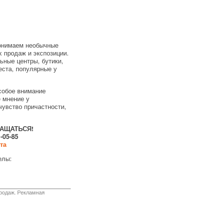
понимаем необычные
 продаж и экспозиции.
ьные центры, бутики,
еста, популярные у
собое внимание
 мнение у
чувство причастности,
РАЩАТЬСЯ!
1-05-85
та
елы:
родаж. Рекламная