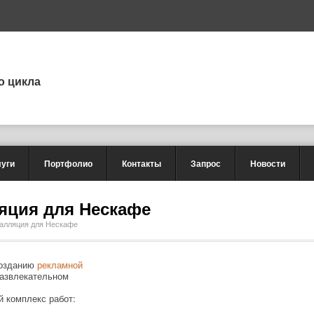
о цикла
луги
Портфолио
Контакты
Запрос
Новости
яция для Нескафе
алляция для Нескафе
созданию
рекламной
развлекательном
й комплекс работ: