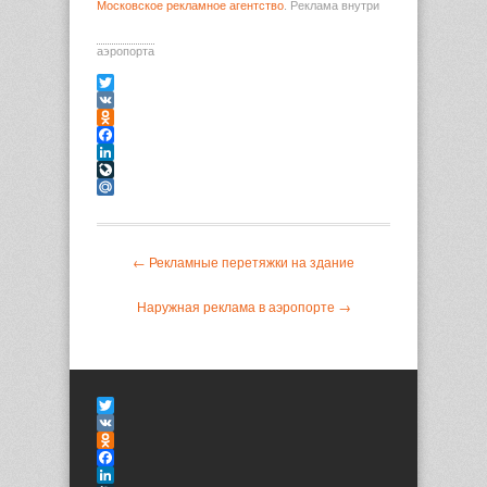
Московское рекламное агентство
. Реклама внутри
аэропорта
Twitter
VK
Odnoklassniki
Facebook
LinkedIn
LiveJournal
Mail.Ru
← Рекламные перетяжки на здание
Наружная реклама в аэропорте →
Twitter
VK
Odnoklassniki
Facebook