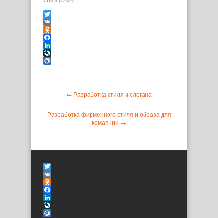
стиля и лого
Twitter
VK
Odnoklassniki
Facebook
LinkedIn
LiveJournal
Mail.Ru
← Разработка стиля и слогана
Разработка фирменного стиля и образа для
комапнии →
Twitter
VK
Odnoklassniki
Facebook
LinkedIn
LiveJournal