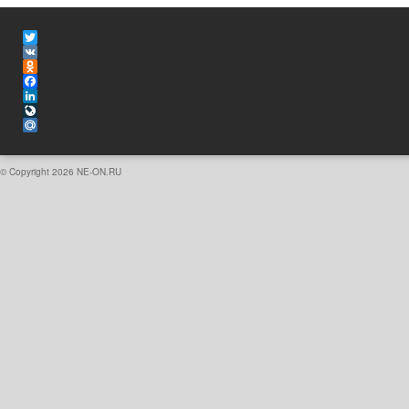
Twitter
VK
Odnoklassniki
Facebook
LinkedIn
LiveJournal
Mail.Ru
© Copyright 2026
NE-ON.RU