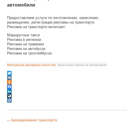
автомобили
Предоставляем услуги по изготовлению, нанесению,
размещению, регистрации рекламы на транспорте.
Реклама на транспорте включает:
Маршрутные такси
Реклама в регионах
Реклама на трамваях
Реклама на автобусах
Реклама на троллейбусах
Московское рекламное агентство
. Нанесение пленки на автомобили
Twitter
VK
Odnoklassniki
Facebook
LinkedIn
LiveJournal
Mail.Ru
← Брендирование транспорта