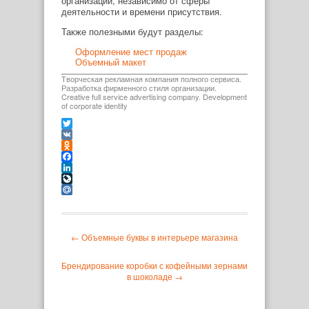
организации, независимо от сферы
деятельности и времени присутствия.
Также полезными будут разделы:
Оформление мест продаж
Объемный макет
Творческая рекламная компания полного сервиса.
Разработка фирменного стиля организации.
Creative full service advertising company. Development
of corporate identity
Twitter
VK
Odnoklassniki
Facebook
LinkedIn
LiveJournal
Mail.Ru
← Объемные буквы в интерьере магазина
Брендирование коробки с кофейными зернами
в шоколаде →