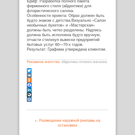
Бриф: Разработка полного пакета
фирменного стиля (айдентики) для
флористического салона.
Особенности проекта: Образ должен быть
будто знаком с детства.Визуально «Салон
необычных букетов» и «Мастерская»
должны быть четко разделены. Надпись
должна быть исполнена будто вручную,
отчасти стилизуя вывески предприятий
бытовых услуг 60—70-х годов.
Результат: Графема утверждена клиентом.
Рекламное агентство
. Айдентика сетевого магазина
Twitter
VK
Odnoklassniki
Facebook
LinkedIn
LiveJournal
Mail.Ru
← Размещение наружной рекламы на
остановках