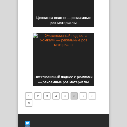
Ценник на cпажке — рекламные
pos материалы
Эксклюзивный поднос с рюмками
— рекламные pos материалы
1
2
3
4
5
6
7
8
9