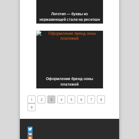
Логотип — буквы из
нержавеющей стали на ресепшн
Оформление бренд-зоны
платежей
1
2
3
4
5
6
7
8
9
Twitter
VK