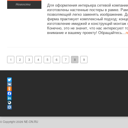
Новости
Для оформления интерьера сетевой компани
изготовлены настенные постеры в рамке. Рам
позволяющей легко заменять изображение. 
фирма практикует комплексный подход: конц
изготовление имиджей и конструкций монтаж 
Конечно, это не значит, что нас интересуют
внимание и вашему проекту! Обращайтесь…
r
1
2
3
4
5
6
7
8
9
Twitter
VK
Odnoklassniki
Facebook
LinkedIn
LiveJournal
Mail.Ru
© Copyright 2026
NE-ON.RU