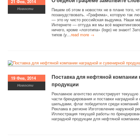
О бедной графеме замолвите сло
21 Фев, 2014
Новости
Пишем об этом в новостях не в плане того, чт
позанудствовать. «Графема», которую так л
— это ну чисто российская выдумка. Наши м
Интернете — оттуда же мы всё маркетингово
ничего, кроме «логотипа» (logo) не знают! За
типов (у…
read more →
Поставка для нефтяной компании 
19 Фев, 2014
продукции
Новости
Рекламное агентство иллюстрирует текущую 
части брендирования и поставки наградной и 
шильдами, флаг победителя среди компаний 
Реклама в регионе Изготовление наружной ре
Иллюстрация текущей работы по брендирован
наградной продукции для нефтяной компании