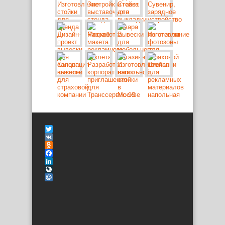
Twitter
VK
Odnoklassniki
Facebook
LinkedIn
LiveJournal
Mail.Ru